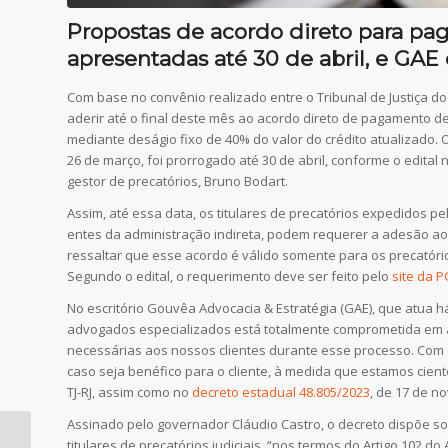
Propostas de acordo direto para pa
apresentadas até 30 de abril, e GAE 
Com base no convênio realizado entre o Tribunal de Justiça do R
aderir até o final deste mês ao acordo direto de pagamento de 
mediante deságio fixo de 40% do valor do crédito atualizado. O
26 de março, foi prorrogado até 30 de abril, conforme o edital 
gestor de precatórios, Bruno Bodart.
Assim, até essa data, os titulares de precatórios expedidos pe
entes da administração indireta, podem requerer a adesão ao
ressaltar que esse acordo é válido somente para os precatórios
Segundo o edital, o requerimento deve ser feito pelo
site da 
No escritório Gouvêa Advocacia & Estratégia (GAE), que atua 
advogados especializados está totalmente comprometida em as
necessárias aos nossos clientes durante esse processo. Com 
caso seja benéfico para o cliente, à medida que estamos cient
TJ-RJ, assim como no
decreto estadual 48.805/2023
, de 17 de n
Assinado pelo governador Cláudio Castro, o decreto dispõe so
Tribunal de Justiça
titulares de precatórios judiciais, “nos termos do Artigo 102 do