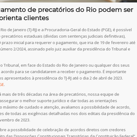
gamento de precatórios do Rio podem ser
orienta clientes
io de Janeiro (TJ-RJ) e a Procuradoria-Geral do Estado (PGE), é possível
precatórios estaduais (dívidas com sentenças judiciais definitivas),
 prazo inicial para requerer o pagamento, que iria de 19 de fevereiro até
número 2/2024, assinado pelo juiz auxiliar da presidência do Tribunal e
lo Tribunal, em face do Estado do Rio de Janeiro ou qualquer dos seus
 acordo para se candidatarem a receber o pagamento. É importante
 apresentados à presidência do TJ-RJ até o dia 2 de abril de 2023.
PGE
.
há mais de três décadas na área de precatórios, nossa equipe de
segurar o melhor suporte jurídico e dar todas as orientações
o máximo de cuidado e atenção, avaliamos a possibilidade de acordo,
es de todas as exigências detalhadas nos dois editais da presidência do
ovembro de 2023.
bre a possibilidade de celebração de acordos diretos com credores
 Ato das Disposições Constitucionais Transitórias da Constituição Federal”.