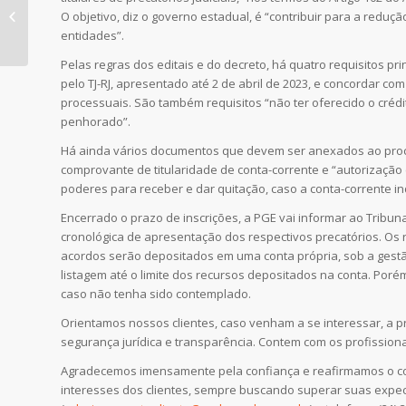
abre possibilidade de
O objetivo, diz o governo estadual, é “contribuir para a redu
acordo para pagar
entidades”.
precatórios do...
Pelas regras dos editais e do decreto, há quatro requisitos pri
pelo TJ-RJ, apresentado até 2 de abril de 2023, e concordar c
processuais. São também requisitos “não ter oferecido o crédi
penhorado”.
Há ainda vários documentos que devem ser anexados ao process
comprovante de titularidade de conta-corrente e “autorizaçã
poderes para receber e dar quitação, caso a conta-corrente 
Encerrado o prazo de inscrições, a PGE vai informar ao Tribu
cronológica de apresentação dos respectivos precatórios. Os 
acordos serão depositados em uma conta própria, sob a gestã
listagem até o limite dos recursos depositados na conta. Por
caso não tenha sido contemplado.
Orientamos nossos clientes, caso venham a se interessar, a 
segurança jurídica e transparência. Contem com os profissiona
Agradecemos imensamente pela confiança e reafirmamos o com
interesses dos clientes, sempre buscando superar suas expec