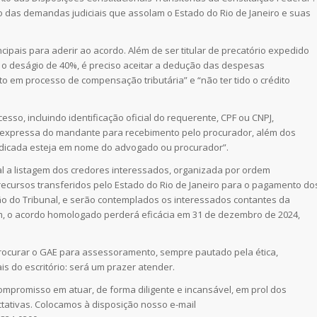
ção das demandas judiciais que assolam o Estado do Rio de Janeiro e suas
ncipais para aderir ao acordo. Além de ser titular de precatório expedido
om o deságio de 40%, é preciso aceitar a dedução das despesas
to em processo de compensação tributária” e “não ter tido o crédito
o, incluindo identificação oficial do requerente, CPF ou CNPJ,
o expressa do mandante para recebimento pelo procurador, além dos
indicada esteja em nome do advogado ou procurador”.
nal a listagem dos credores interessados, organizada por ordem
recursos transferidos pelo Estado do Rio de Janeiro para o pagamento do
o do Tribunal, e serão contemplados os interessados contantes da
ém, o acordo homologado perderá eficácia em 31 de dezembro de 2024,
procurar o GAE para assessoramento, sempre pautado pela ética,
is do escritório: será um prazer atender.
promisso em atuar, de forma diligente e incansável, em prol dos
tativas. Colocamos à disposição nosso e-mail